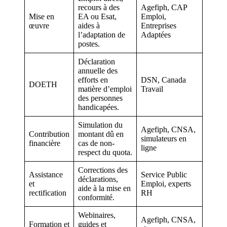
recours à des
Agefiph, CAP
Mise en
EA ou Esat,
Emploi,
œuvre
aides à
Entreprises
l’adaptation de
Adaptées
postes.
Déclaration
annuelle des
efforts en
DSN, Canada
DOETH
matière d’emploi
Travail
des personnes
handicapées.
Simulation du
Agefiph, CNSA,
Contribution
montant dû en
simulateurs en
financière
cas de non-
ligne
respect du quota.
Corrections des
Assistance
Service Public
déclarations,
et
Emploi, experts
aide à la mise en
rectification
RH
conformité.
Webinaires,
Agefiph, CNSA,
Formation et
guides et