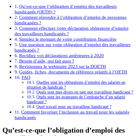
Qu’est-ce-que l’obligation d’emploi des travailleurs
handicapés (OETH) ?
Comment répondre à l’obligation d’emploi de personnes
handicapées ?
Comment effectuer votre déclaration obligatoire d’emploi
des travailleurs handicapés ?
Simulez le montant de votre contribution financière
Une question sur votre obligation d’emploi des travailleurs
handicapés ?
Rectifiez vos déclarations antérieures à 2020
Besoin d’aide, qui fait quoi ?
Revisionnez le webinaire 2023 sur la DOETH
Guides, fiches, documents de référence relatifs à l’OETH
FAQ
Quelles sont les obligations d’emploi des salariés en
situation de handicap ?
Quels sont mes droits en tant que travailleur handicapé ?
Quels sont les avantages de l’embauche d’un salarié
handicapé ?
Quel travail pour un travailleur handicapé ?
Comment favoriser l’inclusion au travail pour les salariés
handicapés
Qu’est-ce-que l’obligation d’emploi des