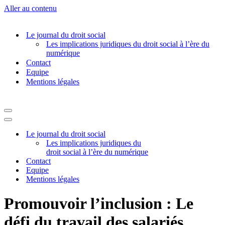
Aller au contenu
Le journal du droit social
Les implications juridiques du droit social à l’ère du
numérique
Contact
Equipe
Mentions légales
Menu
de
Menu
navigation
de
Le journal du droit social
navigation
Les implications juridiques du
droit social à l’ère du numérique
Contact
Equipe
Mentions légales
Promouvoir l’inclusion : Le
défi du travail des salariés