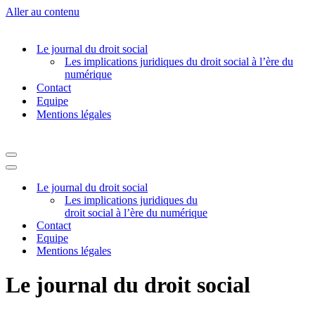
Aller au contenu
Le journal du droit social
Les implications juridiques du droit social à l’ère du
numérique
Contact
Equipe
Mentions légales
Menu
de
Menu
navigation
de
Le journal du droit social
navigation
Les implications juridiques du
droit social à l’ère du numérique
Contact
Equipe
Mentions légales
Le journal du droit social