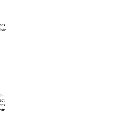
 ses
iste
fet,
ect
ions
erté