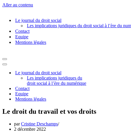
Aller au contenu
Le journal du droit social
Les implications juridiques du droit social à l’ère du nu
Contact
Equipe
Mentions légales
Menu
de
Menu
navigation
de
Le journal du droit social
navigation
Les implications juridiques du
droit social à l’ère du numérique
Contact
Equipe
Mentions légales
Le droit du travail et vos droits
par
Cristine Deschamps
2 décembre 2022