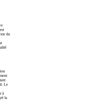
ve
est
exte du
nt
alité
tion
ement
tant
il. Le
s à
ré la