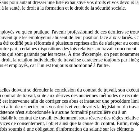
Sans pour autant dresser une liste exhaustive vos droits et vos devoirs la
à la santé, le droit à la formation et le droit de la sécurité sociale.
mployés vu qu'en pratique, l'avenir professionnel de ces derniers se trou
 souvent que les employeurs abusent de leur position face aux salariés. C'
a été codifié puis réformés à plusieurs reprises afin de s'adapter au cont
tre part, certaines dispositions des lois relatives au travail concernent
its qui sont garantis par les textes. À titre d'exemple, on peut notamme
roit, la relation individuelle de travail se caractérise toujours par l'inég
rs et employés, car l'un est toujours subordonné à l'autre.
uelles doivent se dérouler la conclusion du contrat de travail, son exécu
 contrat de travail, suite aux dérives des anciennes méthodes de recrut
2 est intervenue afin de corriger ces abus et instaurer une procédure limi
 afin de respecter tous vos droits et vos devoirs la législation du trava
existence n'est subordonnée à aucune formalité particulière ou à un
blir le contrat de travail, évidemment sous réserve des règles relative
 vices de consentement, l'objet ainsi que la cause du contrat. Enfin, malg
tefois soumis à une obligation d'information du salarié sur les éléments