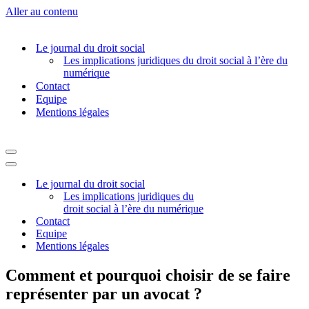
Aller au contenu
Le journal du droit social
Les implications juridiques du droit social à l’ère du
numérique
Contact
Equipe
Mentions légales
Menu
de
Menu
navigation
de
Le journal du droit social
navigation
Les implications juridiques du
droit social à l’ère du numérique
Contact
Equipe
Mentions légales
Comment et pourquoi choisir de se faire
représenter par un avocat ?