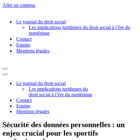
Aller au contenu
Le journal du droit social
Les implications juridiques du droit social à l’ère du
numérique
Contact
Equipe
Mentions légales
Menu
de
Menu
navigation
de
Le journal du droit social
navigation
Les implications juridiques du
droit social à l’ère du numérique
Contact
Equipe
Mentions légales
Sécurité des données personnelles : un
enjeu crucial pour les sportifs